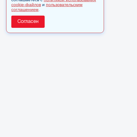
cookie-файлов
и
пользовательским
соглашением
.
Согласен
О сайте
© 2025 Сетевое издание «Monavista» зарегистрировано 
по надзору в сфере связи, информационных технологий 
коммуникаций (Роскомнадзор) 15 августа 2016 года. Сви
регистрации ЭЛ № ФС 77 - 66827
Полное или частичное использовании материалов сайта 
только после письменного разрешения.