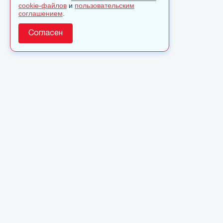
cookie-файлов
и
пользовательским
соглашением
.
Согласен
О сайте
© 2025 Сетевое издание «Monavista» зарегистрировано в
Федеральной службе по надзору в сфере связи,
информационных технологий и массовых коммуникаций
(Роскомнадзор) 15 августа 2016 года. Свидетельство о
регистрации ЭЛ № ФС 77 - 66827
Полное или частичное использовании материалов сайта
monavista.ru возможно только после письменного